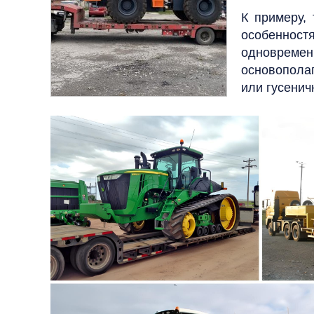
К примеру,
особенност
одновремен
основопола
или гусенич