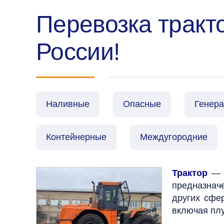
Перевозка тракт
России!
Наливные
Опасные
Генер
Контейнерные
Междугородние
Трактор
— 
предназнач
других сфе
включая плу