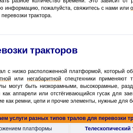
ать разное количество времени. Это зависит от 
ую информацию, пожалуйста, свяжитесь с нами или
 перевозки трактора.
евозки тракторов
рал с низко расположенной платформой, который об
тной
или
негабаритной
спецтехники применяют т
ы могут быть низкорамными, высокорамные, раздв
как аппарели или отстёгивающийся гусак для зае
кие как ремни, цепи и прочие элементы, нужные для 
ем услуги разных типов тралов для перевозки т
ложением платформы
Телескопический 