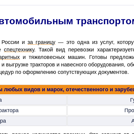
автомобильным транспорто
и России и
за границу
— это одна из услуг, котор
же
спецтехнику
. Такой вид перевозки характеризуе
аритных
и тяжеловесных машин. Готовы предложит
е и выгрузке тракторов и навесного оборудования, о
оцедур по оформлению сопутствующих документов.
 любых видов и марок, отечественного и заруб
а
Г
рактора
Про
ора
А