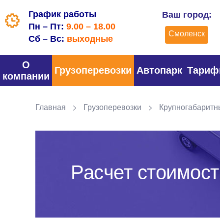
График работы
Ваш город:
Пн – Пт:
9.00 – 18.00
Смоленск
Сб – Вс:
выходные
О
Грузоперевозки
Автопарк
Тари
компании
Главная
Грузоперевозки
Крупногабаритн
Расчет стоимост