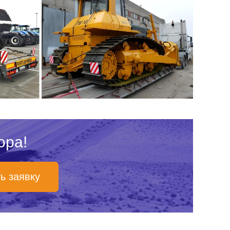
ора!
ь заявку