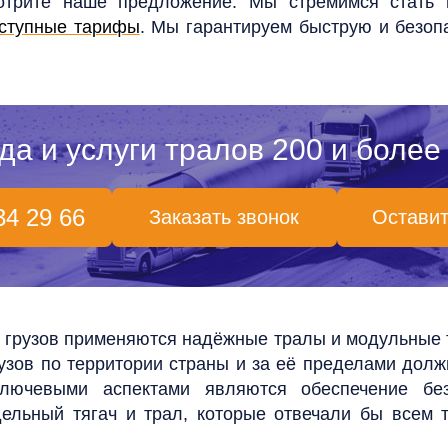
мотрите наше предложение. Мы стремимся стать 
ступные тарифы
. Мы гарантируем быструю и безоп
да и услуги тралов 200 и более 
34 29 66
Заказать звонок
Оставит
 грузов применяются надёжные тралы и модульные т
узов по территории страны и за её пределами долж
Ключевыми аспектами являются обеспечение бе
дельный тягач и трал, которые отвечали бы всем 