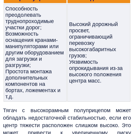
Способность
преодолевать
труднопроходимые
Высокий дорожный
участки дорог;
просвет,
Возможность
ограничивающий
оснащения кранами-
перевозку
манипуляторами или
высокогабаритных
другим оборудованием
грузов;
для загрузки и
Уязвимость
разгрузки;
опрокидывания из-за
Простота монтажа
высокого положения
дополнительных
центра масс.
компонентов на
бортах, ложементах и
т.д.
Тягач с высокорамным полуприцепом может
обладать недостаточной стабильностью, если его
центр тяжести расположен слишком высоко. Это
может привести к увеличенному риску