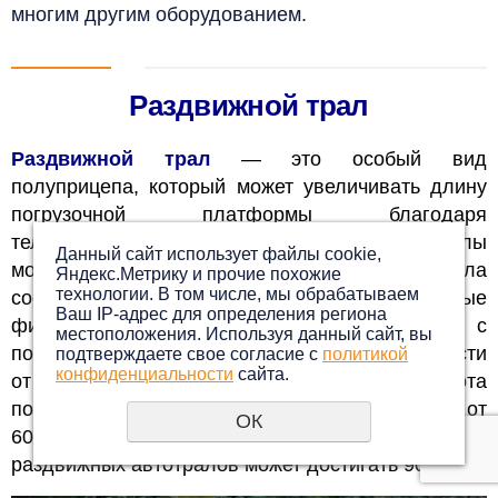
многим другим оборудованием.
Раздвижной трал
Раздвижной трал
— это особый вид
полуприцепа, который может увеличивать длину
погрузочной платформы благодаря
телескопической конструкции. Раздвижные тралы
Данный сайт использует файлы cookie,
могут иметь от трёх до семи осей. Рама трала
Яндекс.Метрику и прочие похожие
технологии. В том числе, мы обрабатываем
состоит из нескольких секций, которые
Ваш IP-адрес для определения региона
фиксируются в раздвинутом положении с
местоположения. Используя данный сайт, вы
помощью пневматических замков. В зависимости
подтверждаете свое согласие с
политикой
конфиденциальности
сайта.
от модели телескопического трала, высота
погрузочной платформы может варьироваться от
ОК
600 до 900 миллиметров. Грузоподъёмность
раздвижных автотралов может достигать 90 тонн.