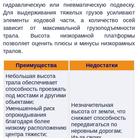
гидравлическую или пневматическую подвеску.
Для выдерживания тяжелых грузов усиливают
элементы ходовой части, а количество осей
зависит от максимальной грузоподъемности
трала. Высота низкорамной платформы
позволяет оценить плюсы и минусы низкорамных
тралов.
Преимущества
Недостатки
Небольшая высота
трала обеспечивает
способность проезжать
под мостами и другими
объектами;
Незначительная
Уменьшенный риск
высота от земли, что
опрокидывания
снижает способность
благодаря более
передвигаться по
низкому расположению
неровным дорогам;
центра тяжести;
Из-за своих