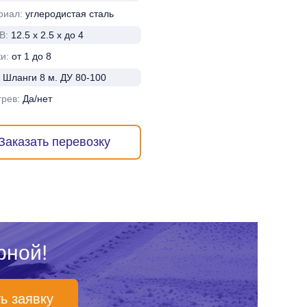
риал:
углеродистая сталь
В:
12.5 х 2.5 х до 4
ки:
от 1 до 8
:
Шланги 8 м. ДУ 80-100
грев:
Да/нет
Заказать перевозку
рной!
ь заявку