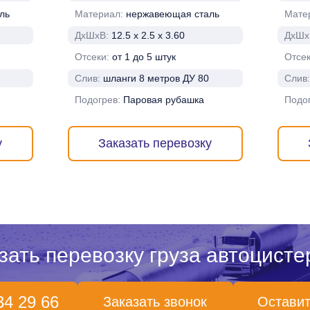
ль
Материал:
нержавеющая сталь
Мате
ДхШхВ:
12.5 х 2.5 х 3.60
ДхШх
Отсеки:
от 1 до 5 штук
Отсе
Слив:
шланги 8 метров ДУ 80
Слив
Подогрев:
Паровая рубашка
Подо
у
Заказать перевозку
зать перевозку груза автоцисте
34 29 66
Заказать звонок
Оставит