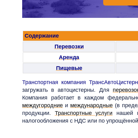
Содержание
Перевозки
Аренда
Пищевые
Транспортная компания ТрансАвтоЦистер
загружать в автоцистерны. Для
перевозо
Компания работает в каждом федерально
междугородние
и
международные
(в преде
продукции
.
Транспортные услуги
нашей к
налогообложения с НДС или по упрощённой