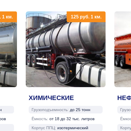
.
1 км.
125
руб.
1 км.
ХИМИЧЕСКИЕ
НЕФ
н
Грузоподъемность:
до 25 тонн
Груз
ров
Ёмкость:
от 18 до 32 тыс. литров
Ёмко
Корпус ППЦ:
изотермический
Корп