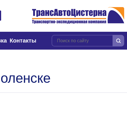
вка
Контакты
моленске