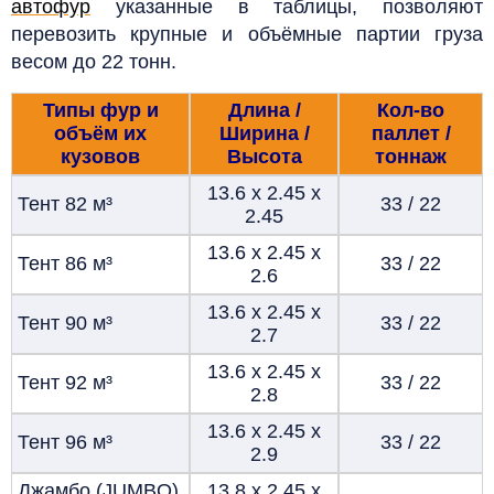
автофур
указанные в таблицы, позволяют
перевозить крупные и объёмные партии груза
весом до 22 тонн.
Типы фур и
Длина /
Кол-во
объём их
Ширина /
паллет /
кузовов
Высота
тоннаж
13.6 х 2.45 х
Тент 82
м³
33 / 22
2.45
13.6 х 2.45 х
Тент 86
м³
33 / 22
2.6
13.6 х 2.45 х
Тент 90
м³
33 / 22
2.7
13.6 х 2.45 х
Тент 92
м³
33 / 22
2.8
13.6 х 2.45 х
Тент 96
м³
33 / 22
2.9
Джамбо (JUMBO)
13.8 х 2.45 х