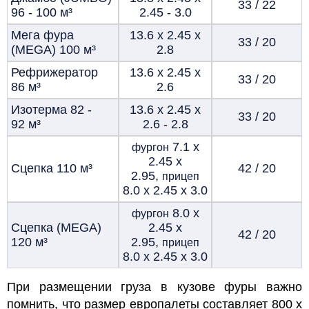
33 / 22
96 - 100
м³
2.45 - 3.0
Мега фура
13.6 х 2.45 х
33 / 20
(MEGA) 100
м³
2.8
Рефрижератор
13.6 х 2.45 х
33 / 20
86
м³
2.6
Изотерма 82 -
13.6 х 2.45 х
33 / 20
92
м³
2.6 - 2.8
7.1 х
фургон
2.45 х
Сцепка 110
м³
42 / 20
2.95,
прицеп
8.0 х 2.45 х 3.0
8.0 х
фургон
Сцепка (MEGA)
2.45 х
42 / 20
120
м³
2.95,
прицеп
8.0 х 2.45 х 3.0
При размещении груза в кузове фуры важно
помнить, что
размер европалеты
составляет 800 х