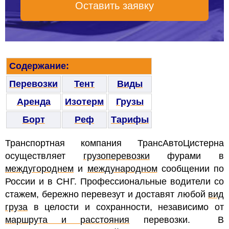
Оставить заявку
Содержание:
Перевозки
Тент
Виды
Аренда
Изотерм
Грузы
Борт
Реф
Тарифы
Транспортная компания ТрансАвтоЦистерна
осуществляет
грузоперевозки
фурами
в
междугороднем
и
международном
сообщении по
России и в СНГ. Профессиональные водители со
стажем, бережно перевезут и доставят любой
вид
груза
в целости и сохранности, независимо от
маршрута и расстояния
перевозки.
В