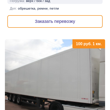
Погрузка:
верх / бок / зад
Доп:
обрешетка, ремни, петли
Заказать перевозку
100
руб.
1 км.